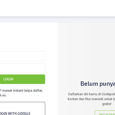
 punya akun?
ses ribuan pelajaran sekarang.
 konten gratis lho.
LOGIN
LOGIN
Belum punya
 secara manual, silakan isi
 masuk instant tanpa daftar,
Daftarkan diri kamu di Codepol
 ini.
konten dan fitur menarik untuk
gratis!
OGIN WITH GOOGLE
REGISTER