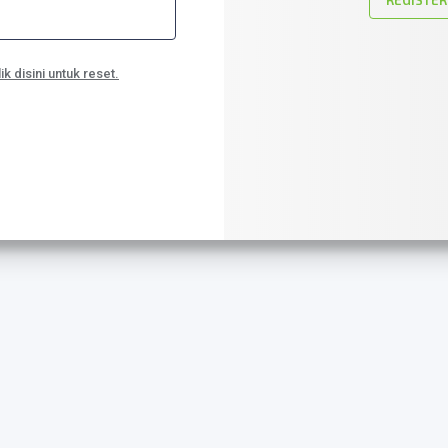
lik disini untuk reset.
REGISTER