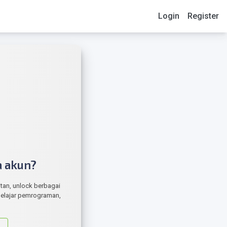
Login
Register
 akun?
itan, unlock berbagai
 belajar pemrograman,