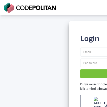
Login
Sudah
Login dan mulai ak
Banyak
Jika memilih daftar
form dibawah ini :
Punya akun Google?
klik tombol dibawah
L